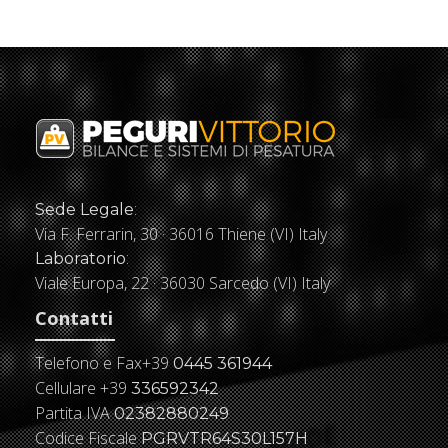
:
Sede Legale
Via F. Ferrarin, 30 · 36016 Thiene (VI) Italy
:
Laboratorio
Viale Europa, 22 · 36030 Sarcedo (VI) Italy
Contatti
Telefono e Fax
+39
0445 361944
Cellulare
+39
336592342
Partita IVA
02382880249
Codice Fiscale
PGRVTR64S30L157H