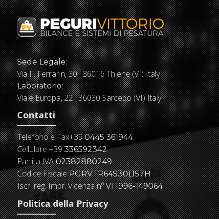
:
Sede Legale
Via F. Ferrarin, 30 · 36016 Thiene (VI) Italy
:
Laboratorio
Viale Europa, 22 · 36030 Sarcedo (VI) Italy
Contatti
Telefono e Fax
+39
0445 361944
Cellulare
+39
336592342
Partita IVA
02382880249
Codice Fiscale
PGRVTR64S30L157H
Iscr. reg. Impr. Vicenza nº
VI 1996-149064
Politica della Privacy